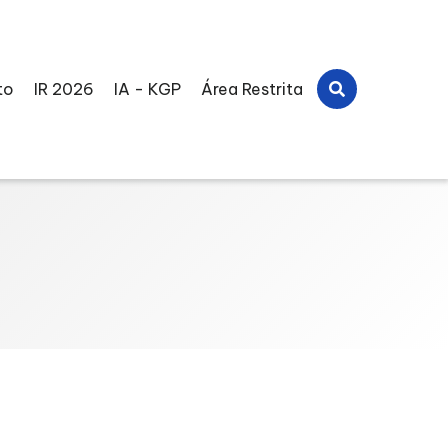
to
IR 2026
IA - KGP
Área Restrita