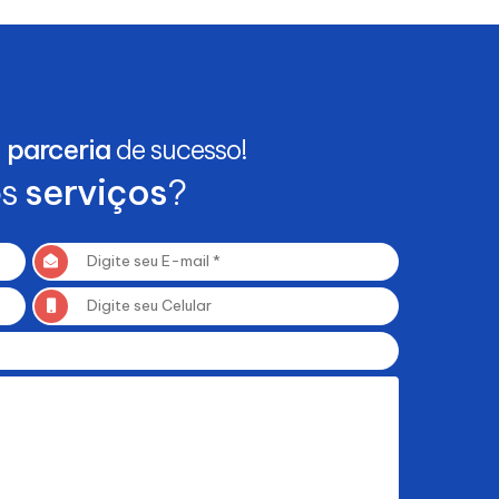
a
parceria
de sucesso!
os
serviços
?